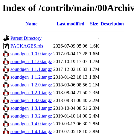
Index of /contrib/main/00Archi
Name
Last modified
Size
Description
Parent Directory
-
PACKAGES.rds
2026-07-09 05:06
1.6K
soundgen_1.0.0.tar.gz
2017-09-04 17:28
1.6M
soundgen_1.1.0.tar.gz
2017-10-19 17:07
1.7M
soundgen_1.1.1.tar.gz
2017-12-02 16:33
1.7M
soundgen_1.1.2.tar.gz
2018-01-23 18:13
1.8M
soundgen_1.2.0.tar.gz
2018-03-06 08:56
2.1M
soundgen_1.2.1.tar.gz
2018-08-04 21:50
2.3M
soundgen_1.3.0.tar.gz
2018-08-31 06:40
2.2M
soundgen_1.3.1.tar.gz
2018-10-04 08:51
2.3M
soundgen_1.3.2.tar.gz
2019-01-10 14:00
2.4M
soundgen_1.4.0.tar.gz
2019-03-13 06:30
2.8M
soundgen_1.4.1.tar.gz
2019-07-05 18:10
2.8M